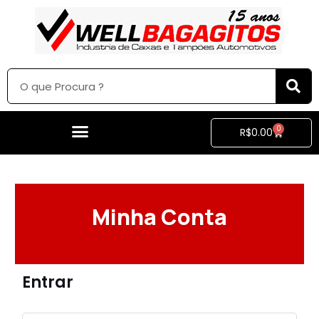
0
R$
0.00
Minha Conta
Entrar