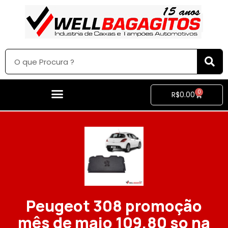
0
R$
0.00
Peugeot 308 promoção
mês de maio 109,80 so na