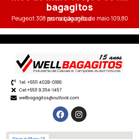
bagagitos
Peugeot 308 promoção mês de maio 109,80 so na bagagitos
Tel: +5511 4028-0186
Cel:+5511 9.3114-1457
wellbagagitos@outlook.com