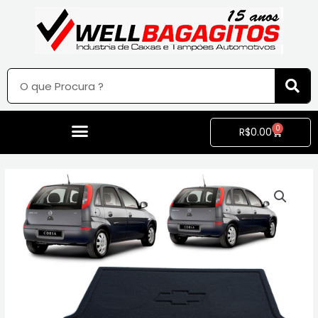
0
R$
0.00