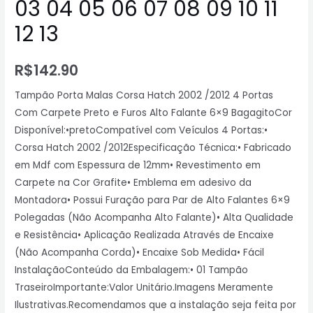
03 04 05 06 07 08 09 10 11
12 13
R$
142.90
Tampão Porta Malas Corsa Hatch 2002 /2012 4 Portas
Com Carpete Preto e Furos Alto Falante 6×9 BagagitoCor
Disponível:•pretoCompatível com Veículos 4 Portas:•
Corsa Hatch 2002 /2012Especificação Técnica:• Fabricado
em Mdf com Espessura de 12mm• Revestimento em
Carpete na Cor Grafite• Emblema em adesivo da
Montadora• Possui Furação para Par de Alto Falantes 6×9
Polegadas (Não Acompanha Alto Falante)• Alta Qualidade
e Resistência• Aplicação Realizada Através de Encaixe
(Não Acompanha Corda)• Encaixe Sob Medida• Fácil
InstalaçãoConteúdo da Embalagem:• 01 Tampão
TraseiroImportante:Valor Unitário.Imagens Meramente
Ilustrativas.Recomendamos que a instalação seja feita por