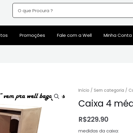
utos
Promoções
Fale com a Well
Minha Conta
Início
/
Sem categoria
/ C
Caixa 4 méd
R$
229.90
medidas da caixa: