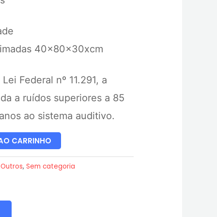
os
ade
ximadas 40x80x30xcm
ei Federal nº 11.291, a
da a ruídos superiores a 85
nos ao sistema auditivo.
 AO CARRINHO
:
Outros
,
Sem categoria