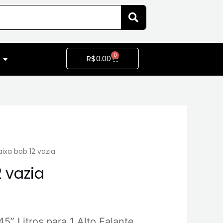
0
R$
0.00
ixa bob 12 vazia
 vazia
” Litros para 1 Alto Falante