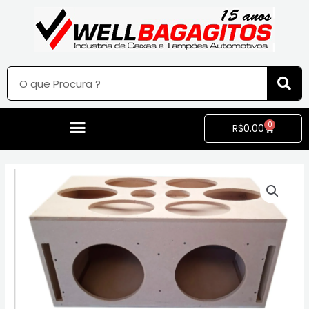
0
R$
0.00