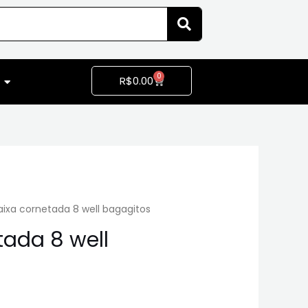
0
R$
0.00
ixa cornetada 8 well bagagitos
tada 8 well