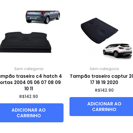
Sem categoria
Sem categoria
ampão traseiro c4 hatch 4
Tampão traseiro captur 2
ortas 2004 05 06 07 08 09
17 18 19 2020
10 11
R$
142.90
R$
142.90
ADICIONAR AO
CARRINHO
ADICIONAR AO
CARRINHO