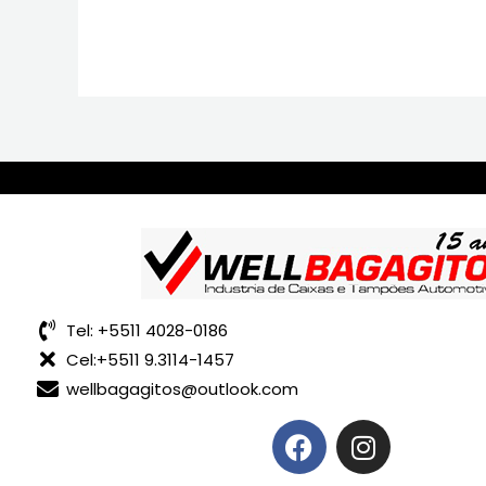
Tel: +5511 4028-0186
Cel:+5511 9.3114-1457
wellbagagitos@outlook.com