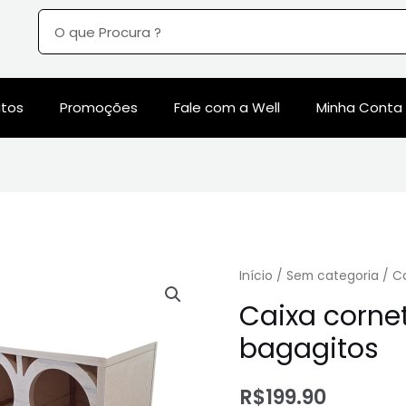
utos
Promoções
Fale com a Well
Minha Conta
Início
/
Sem categoria
/ Ca
Caixa corne
bagagitos
R$
199.90