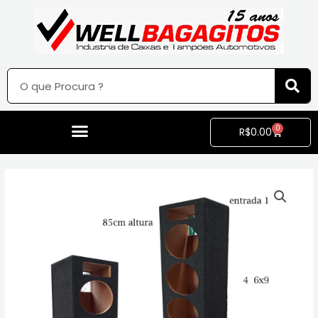
0
R$
0.00