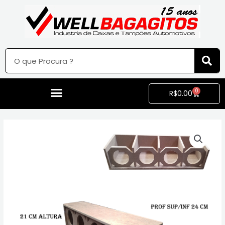
0
R$
0.00