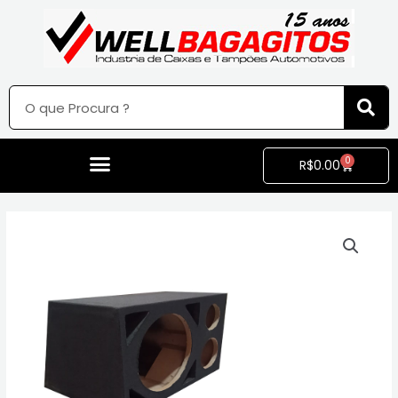
0
R$
0.00