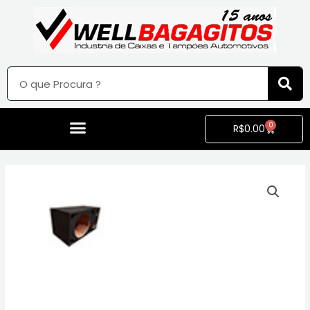
0
R$
0.00