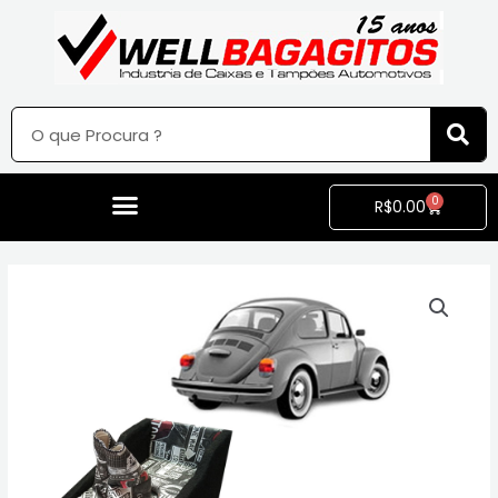
0
R$
0.00