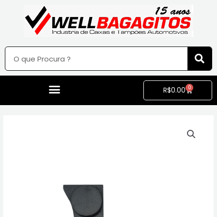
0
R$
0.00