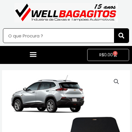
0
R$
0.00