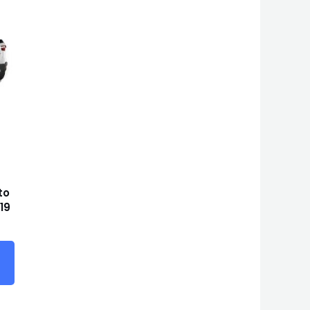
to
 19