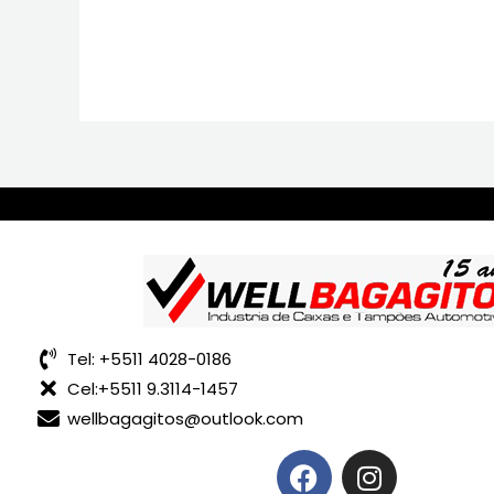
Tel: +5511 4028-0186
Cel:+5511 9.3114-1457
wellbagagitos@outlook.com