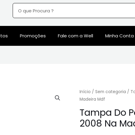
utos
Promoções
Fale com a Well
Minha Conta
Início
/
Sem categoria
/ T
Madeira Mdf
Tampa Do Po
2008 Na Mad