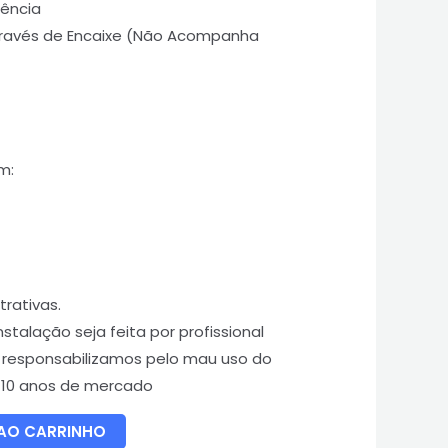
tência
Através de Encaixe (Não Acompanha
m:
rativas.
alação seja feita por profissional
 responsabilizamos pelo mau uso do
s 10 anos de mercado
 AO CARRINHO