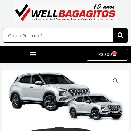
0
R$
0.00