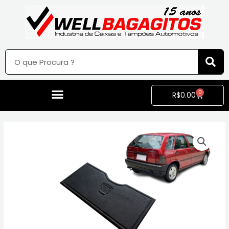
0
R$
0.00