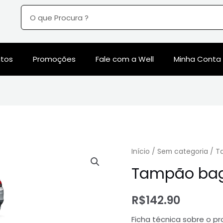
utos
Promoções
Fale com a Well
Minha Conta
Início
/
Sem categoria
/ T
Tampão bag
R$
142.90
Ficha técnica sobre o pr