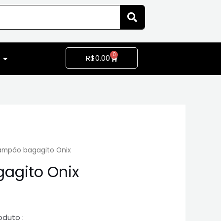
0
R$
0.00
ampão bagagito Onix
agito Onix
oduto :