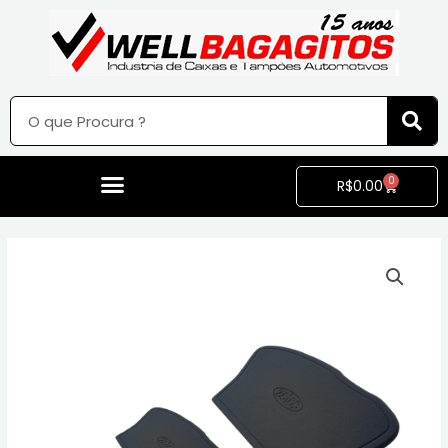
0
R$
0.00