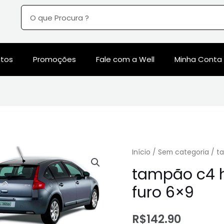
utos
Promoções
Fale com a Well
Minha Conta
Início
/
Sem categoria
/ t
tampão c4 h
furo 6×9
R$
142.90