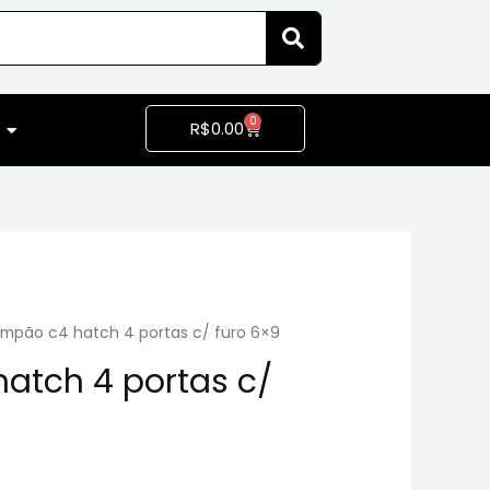
0
R$
0.00
ampão c4 hatch 4 portas c/ furo 6×9
atch 4 portas c/