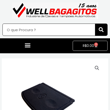
0
R$
0.00