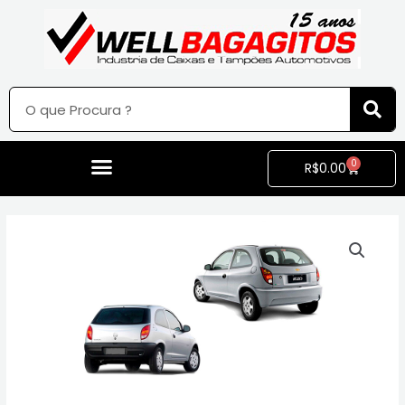
0
R$
0.00