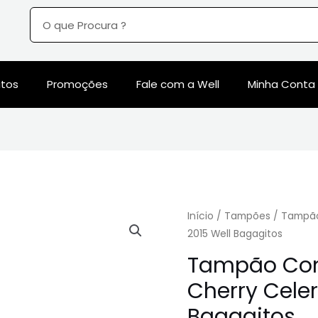
utos
Promoções
Fale com a Well
Minha Conta
Início
/
Tampões
/ Tampão
2015 Well Bagagitos
Tampão Co
Cherry Celer
Bagagitos