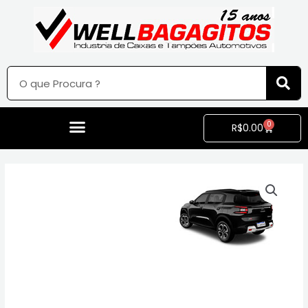
0
R$
0.00