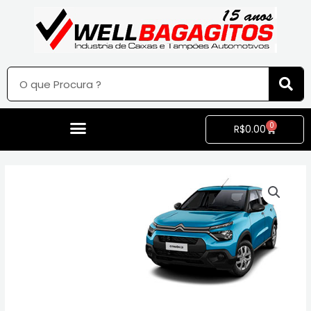
0
R$
0.00