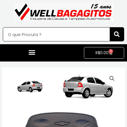
0
R$
0.00