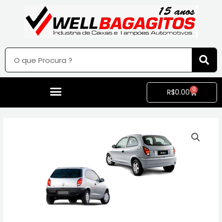
0
R$
0.00