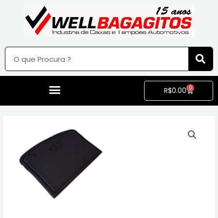
0
R$
0.00