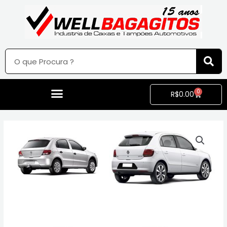
0
R$
0.00