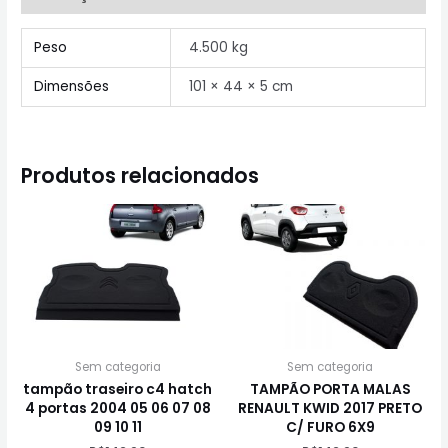
Peso
4.500 kg
Dimensões
101 × 44 × 5 cm
Produtos relacionados
Sem categoria
Sem categoria
tampão traseiro c4 hatch
TAMPÃO PORTA MALAS
4 portas 2004 05 06 07 08
RENAULT KWID 2017 PRETO
09 10 11
C/ FURO 6X9