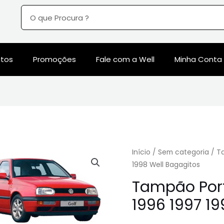
utos
Promoções
Fale com a Well
Minha Conta
Início
/
Sem categoria
/ Ta
1998 Well Bagagitos
Tampão Port
1996 1997 19