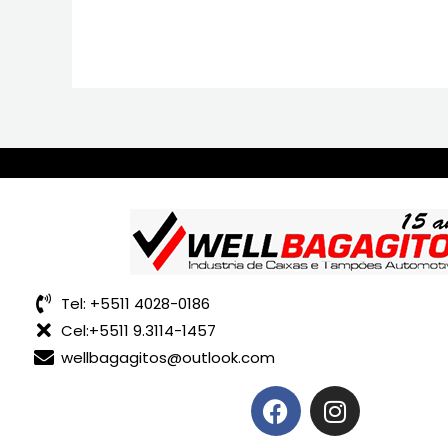
Tel: +5511 4028-0186
Cel:+5511 9.3114-1457
wellbagagitos@outlook.com