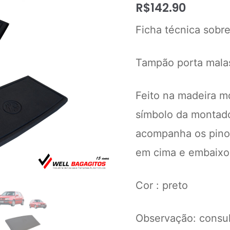
R$
142.90
Ficha técnica sobre
Tampão porta malas
Feito na madeira m
símbolo da montado
acompanha os pinos
em cima e embaixo
Cor : preto
Observação: consult