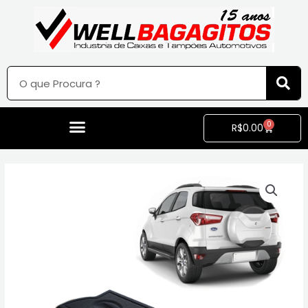
0
R$
0.00