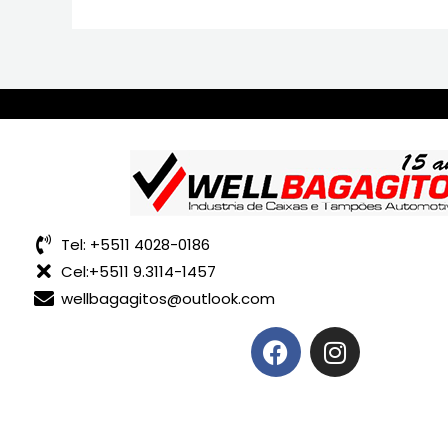
Tel: +5511 4028-0186
Cel:+5511 9.3114-1457
wellbagagitos@outlook.com