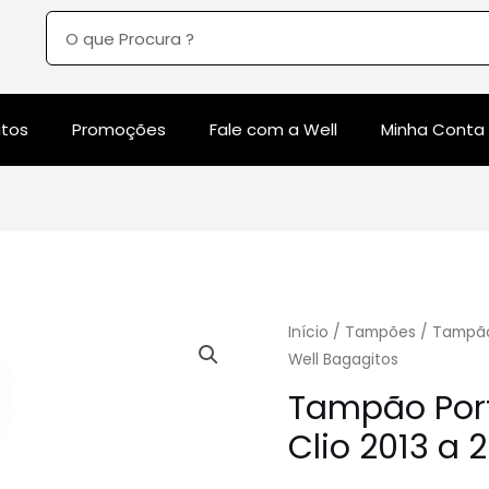
utos
Promoções
Fale com a Well
Minha Conta
Início
/
Tampões
/ Tampão 
Well Bagagitos
Tampão Port
Clio 2013 a 