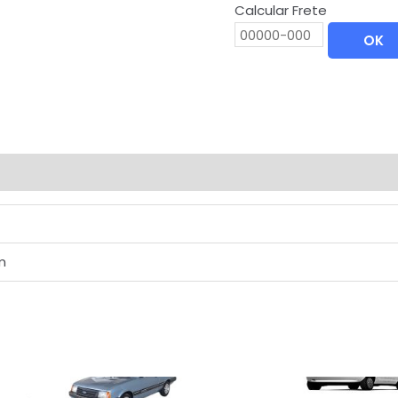
Calcular Frete
OK
m