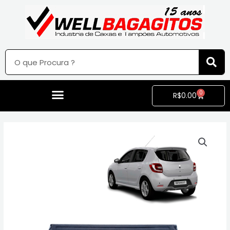
0
R$
0.00