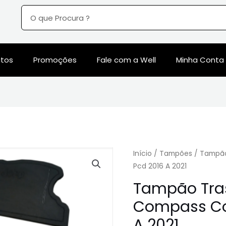
utos
Promoções
Fale com a Well
Minha Conta
Início
/
Tampões
/ Tampão
Pcd 2016 A 2021
Tampão Tras
Compass Co
A 2021