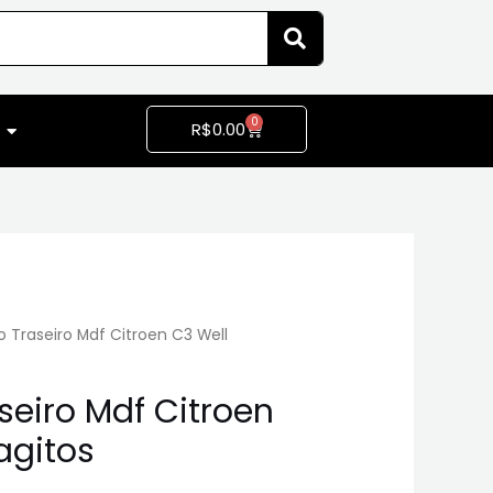
0
R$
0.00
Traseiro Mdf Citroen C3 Well
eiro Mdf Citroen
agitos