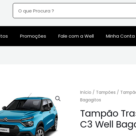
utos
Promoções
Fale com a Well
Minha Conta
Início
/
Tampões
/ Tampão 
Bagagitos
Tampão Tras
C3 Well Bag