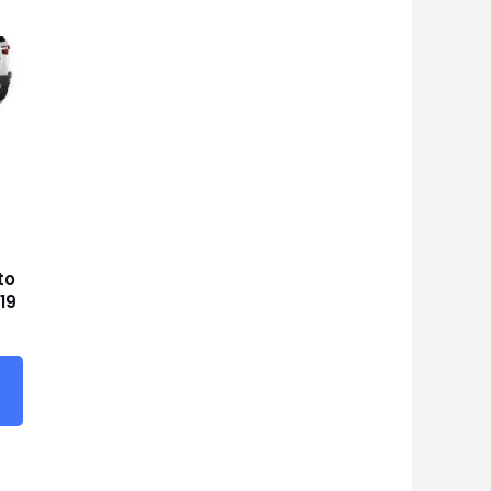
to
 19