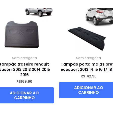
Sem categoria
Sem categoria
tampão traseiro renault
Tampão porta malas pre
duster 2012 2013 2014 2015
ecosport 2013 14 15 16 17 18
2016
R$
142.90
R$
169.90
ADICIONAR AO
CARRINHO
ADICIONAR AO
CARRINHO