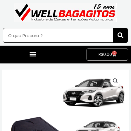
0
R$
0.00