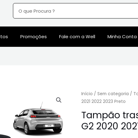
utos
Promoções
Fale com a Well
Minha Conta
Início
/
Sem categoria
/ T
2021 2022 2023 Preto
Tampão tras
G2 2020 202