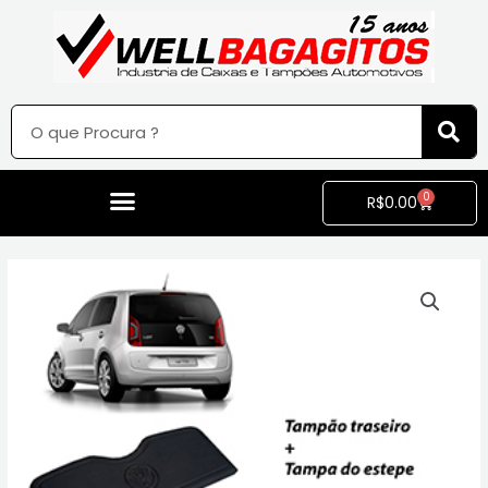
0
R$
0.00