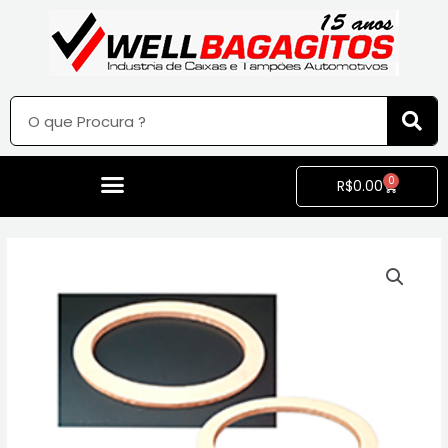
0
R$
0.00