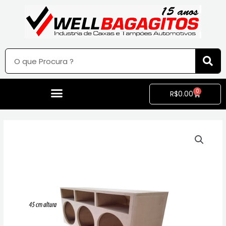
0
R$
0.00