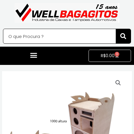
0
R$
0.00