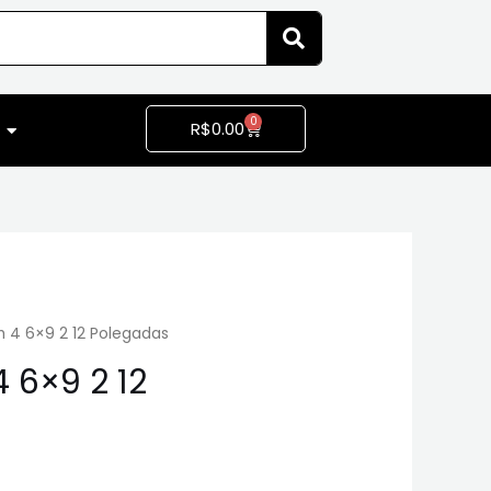
0
R$
0.00
 4 6×9 2 12 Polegadas
 6×9 2 12