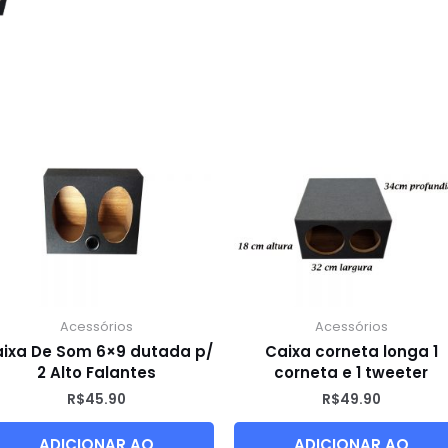
Acessórios
Acessórios
ixa De Som 6×9 dutada p/
Caixa corneta longa 1
2 Alto Falantes
corneta e 1 tweeter
R$
45.90
R$
49.90
ADICIONAR AO
ADICIONAR AO