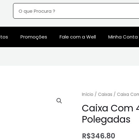
utos
Promoções
Fale com a Well
Minha Conta
Início
/
Caixas
/ Caixa Com
Caixa Com 4
Polegadas
R$
346.80