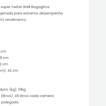
2 super twiter Well Bagagitos
rojetada para extremo desempenho
lto rendimento.
5 cm
89 cm
42 cm
cm): 42 cm
uto (kg): 10kg
(litros): 45 litros cada camera
4 polegada