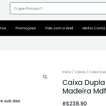
utos
Promoções
Fale com a Well
Minha Conta
Início
/
Caixas
/ Caixa Dup
Caixa Dupla 
Madeira Md
R$
238.90