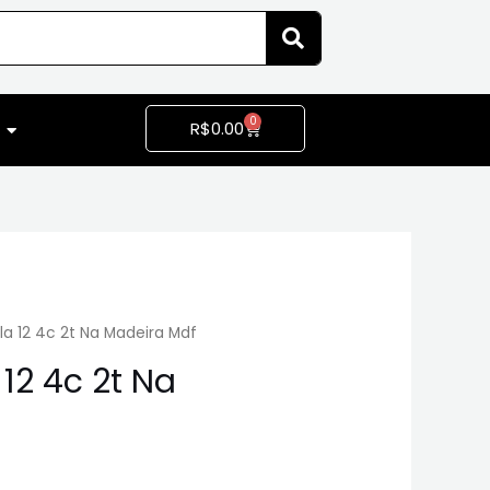
0
R$
0.00
la 12 4c 2t Na Madeira Mdf
12 4c 2t Na
f