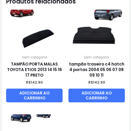
Produtos relacionados
Sem categoria
Sem categoria
TAMPÃO PORTA MALAS
tampão traseiro c4 hatch
TOYOTA ETIOS 2013 14 15 16
4 portas 2004 05 06 07 08
17 PRETO
09 10 11
R$
142.90
R$
142.90
ADICIONAR AO
ADICIONAR AO
CARRINHO
CARRINHO