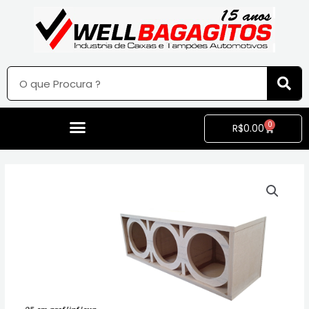
0
R$
0.00