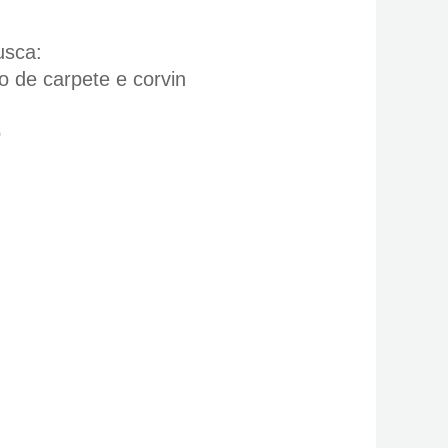
usca:
do de carpete
e corvin
o
m