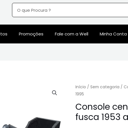
utos
Promoções
Fale com a Well
Minha Conta
Início
/
Sem categoria
/ Co
1995
Console cen
fusca 1953 