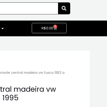
0
R$
0.00
nsole central madeira vw fusca 1953 a
tral madeira vw
a 1995