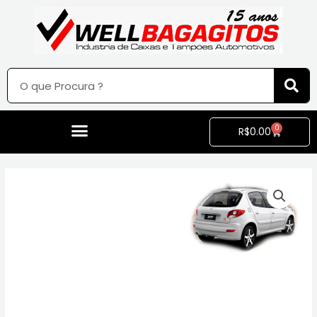
0
R$
0.00