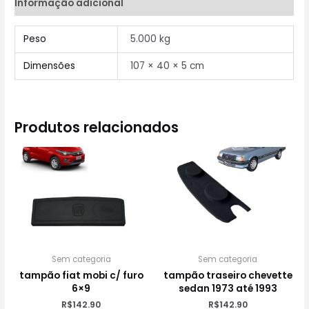
Informação adicional
Peso
5.000 kg
Dimensões
107 × 40 × 5 cm
Produtos relacionados
Sem categoria
Sem categoria
tampão fiat mobi c/ furo
tampão traseiro chevette
6×9
sedan 1973 até 1993
R$
142.90
R$
142.90