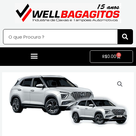
0
R$
0.00