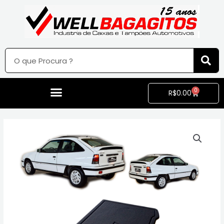
0
R$
0.00