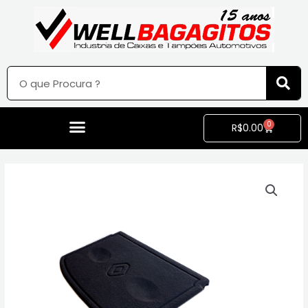
0
R$
0.00