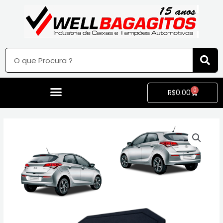
0
R$
0.00